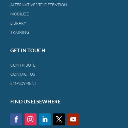
a
ALTERNATIVES TO DETENTION
las
MOBILIZE
mismas
familias
LIBRARY
de
TRAINING
siempre.
GET IN TOUCH
CONTRIBUTE
CONTACT US
EMPLOYMENT
FIND US ELSEWHERE