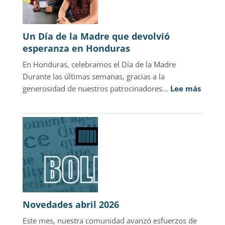
la
justicia
para
Un Día de la Madre que devolvió
adolescentes
esperanza en Honduras
representa
En Honduras, celebramos el Día de la Madre
sólo
Durante las últimas semanas, gracias a la
1.3%
:
generosidad de nuestros patrocinadores...
de
Lee más
Un
las
Día
carpetas
de
de
la
investigación
Madre
que
devolv
esper
en
Novedades abril 2026
Hondu
Este mes, nuestra comunidad avanzó esfuerzos de