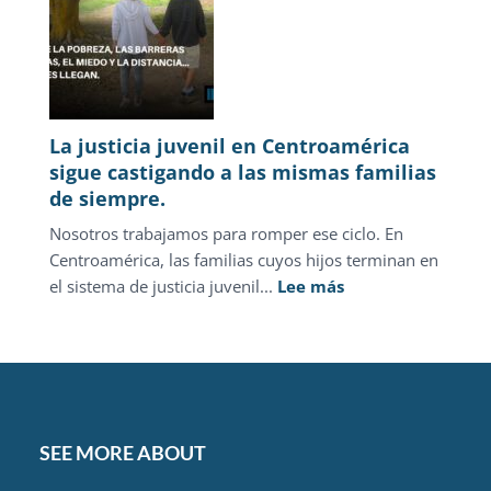
La justicia juvenil en Centroamérica
sigue castigando a las mismas familias
de siempre.
Nosotros trabajamos para romper ese ciclo. En
Centroamérica, las familias cuyos hijos terminan en
:
el sistema de justicia juvenil...
Lee más
La
justicia
juvenil
en
Centroamérica
sigue
SEE MORE ABOUT
castigando