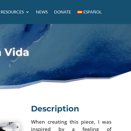
RESOURCES
NEWS
DONATE
ESPAÑOL
a Vida
Description
When creating this piece, I was
inspired by a feeling of