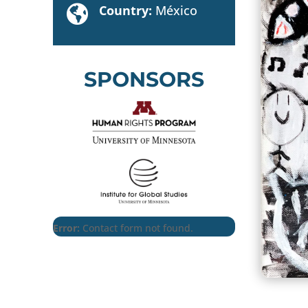
Country:
México

SPONSORS
Error:
Contact form not found.