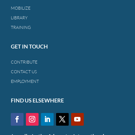
las
MOBILIZE
mismas
familias
LIBRARY
de
TRAINING
siempre.
GET IN TOUCH
CONTRIBUTE
CONTACT US
EMPLOYMENT
FIND US ELSEWHERE