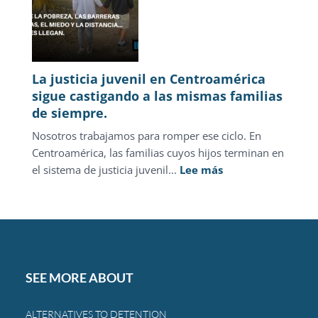
La justicia juvenil en Centroamérica
sigue castigando a las mismas familias
de siempre.
Nosotros trabajamos para romper ese ciclo. En
Centroamérica, las familias cuyos hijos terminan en
:
el sistema de justicia juvenil...
Lee más
La
justicia
juvenil
en
Centroamérica
sigue
SEE MORE ABOUT
castigando
a
ALTERNATIVES TO DETENTION