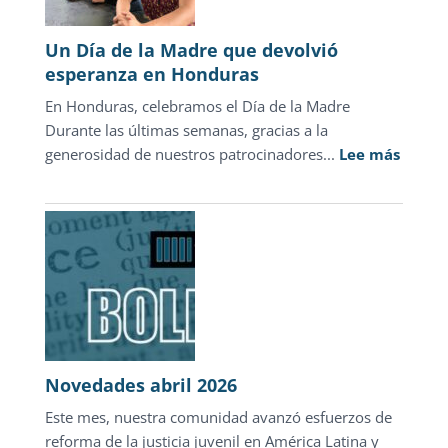
justicia
para
Un Día de la Madre que devolvió
adolescentes
esperanza en Honduras
representa
En Honduras, celebramos el Día de la Madre
sólo
Durante las últimas semanas, gracias a la
1.3%
:
generosidad de nuestros patrocinadores...
de
Lee más
Un
las
Día
carpetas
de
de
la
investigación
Madre
que
devolv
esper
en
Novedades abril 2026
Hondu
Este mes, nuestra comunidad avanzó esfuerzos de
reforma de la justicia juvenil en América Latina y