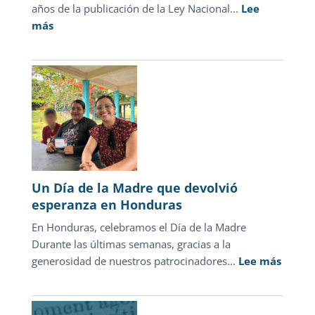
años de la publicación de la Ley Nacional...
Lee
:
más
Cifras
oficiales
desmienten
el
discurso
punitivo:
la
justicia
para
Un Día de la Madre que devolvió
adolescentes
esperanza en Honduras
representa
En Honduras, celebramos el Día de la Madre
sólo
Durante las últimas semanas, gracias a la
1.3%
:
generosidad de nuestros patrocinadores...
de
Lee más
Un
las
Día
carpetas
de
de