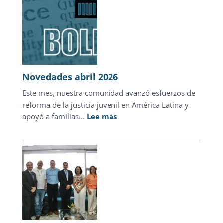
la
investigación
Madre
que
devolv
esper
en
Novedades abril 2026
Hondu
Este mes, nuestra comunidad avanzó esfuerzos de
reforma de la justicia juvenil en América Latina y
:
apoyó a familias...
Lee más
Novedades
abril
2026