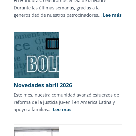
En Honduras, celebramos el Día de la Madre
sólo
Durante las últimas semanas, gracias a la
1.3%
:
generosidad de nuestros patrocinadores...
de
Lee más
Un
las
Día
carpetas
de
de
la
investigación
Madre
que
devolv
esper
en
Novedades abril 2026
Hondu
Este mes, nuestra comunidad avanzó esfuerzos de
reforma de la justicia juvenil en América Latina y
:
apoyó a familias...
Lee más
Novedades
abril
2026