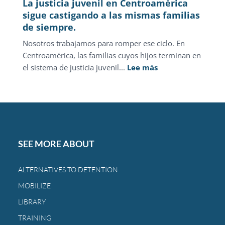
La justicia juvenil en Centroamérica
sigue castigando a las mismas familias
de siempre.
Nosotros trabajamos para romper ese ciclo. En
Centroamérica, las familias cuyos hijos terminan en
:
el sistema de justicia juvenil...
Lee más
La
justicia
juvenil
en
Centroamérica
sigue
SEE MORE ABOUT
castigando
a
ALTERNATIVES TO DETENTION
las
MOBILIZE
mismas
familias
LIBRARY
de
TRAINING
siempre.