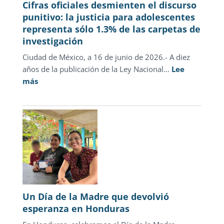
Cifras oficiales desmienten el discurso
punitivo: la justicia para adolescentes
representa sólo 1.3% de las carpetas de
investigación
Ciudad de México, a 16 de junio de 2026.- A diez
años de la publicación de la Ley Nacional...
Lee
:
más
Cifras
oficiales
desmienten
el
discurso
punitivo:
la
justicia
para
Un Día de la Madre que devolvió
adolescentes
esperanza en Honduras
representa