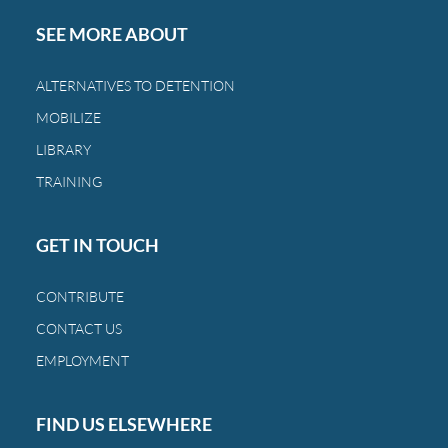
Centroamérica
sigue
SEE MORE ABOUT
castigando
a
ALTERNATIVES TO DETENTION
las
MOBILIZE
mismas
familias
LIBRARY
de
TRAINING
siempre.
GET IN TOUCH
CONTRIBUTE
CONTACT US
EMPLOYMENT
FIND US ELSEWHERE