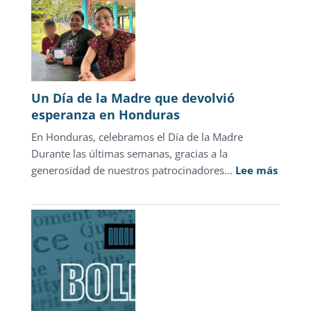
el
discurso
punitivo:
la
justicia
para
Un Día de la Madre que devolvió
adolescentes
esperanza en Honduras
representa
En Honduras, celebramos el Día de la Madre
sólo
Durante las últimas semanas, gracias a la
1.3%
:
generosidad de nuestros patrocinadores...
de
Lee más
Un
las
Día
carpetas
de
de
la
investigación
Madre
que
devolv
esper