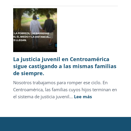
Enero–
Marzo
2026
La justicia juvenil en Centroamérica
sigue castigando a las mismas familias
de siempre.
Nosotros trabajamos para romper ese ciclo. En
Centroamérica, las familias cuyos hijos terminan en
:
el sistema de justicia juvenil...
Lee más
La
justicia
juvenil
en