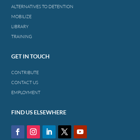
a
ALTERNATIVES TO DETENTION
las
MOBILIZE
mismas
familias
LIBRARY
de
TRAINING
siempre.
GET IN TOUCH
CONTRIBUTE
CONTACT US
EMPLOYMENT
FIND US ELSEWHERE