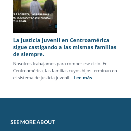
2026
La justicia juvenil en Centroamérica
sigue castigando a las mismas familias
de siempre.
Nosotros trabajamos para romper ese ciclo. En
Centroamérica, las familias cuyos hijos terminan en
:
el sistema de justicia juvenil...
Lee más
La
justicia
juvenil
en
Centroamérica
sigue
SEE MORE ABOUT
castigando