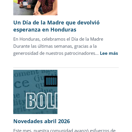
la
justicia
para
Un Día de la Madre que devolvió
adolescentes
esperanza en Honduras
representa
En Honduras, celebramos el Día de la Madre
sólo
Durante las últimas semanas, gracias a la
1.3%
:
generosidad de nuestros patrocinadores...
de
Lee más
Un
las
Día
carpetas
de
de
la
investigación
Madre
que
devolv
esper
en
Novedades abril 2026
Hondu
Este mes, nuestra comunidad avanzó esfuerzos de