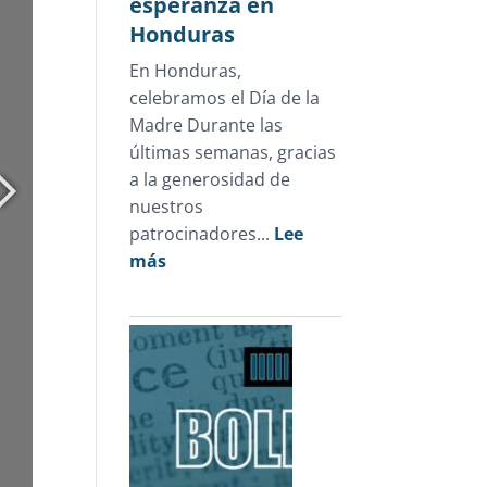
esperanza en
sólo
Honduras
1.3%
En Honduras,
de
celebramos el Día de la
las
Madre Durante las
carpetas
últimas semanas, gracias
de
a la generosidad de
investigación
nuestros
patrocinadores...
Lee
:
más
Un
Día
de
la
Madre
que
devolvió
esperanza