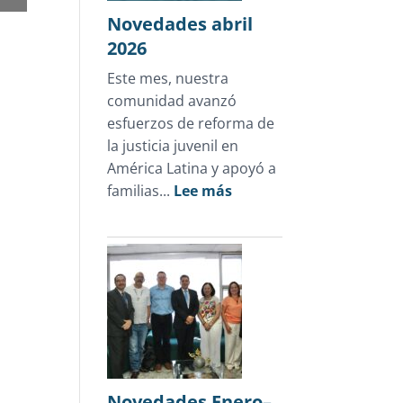
en
Novedades abril
Honduras
2026
Este mes, nuestra
comunidad avanzó
esfuerzos de reforma de
la justicia juvenil en
América Latina y apoyó a
:
familias...
Lee más
Novedades
abril
2026
Novedades Enero–