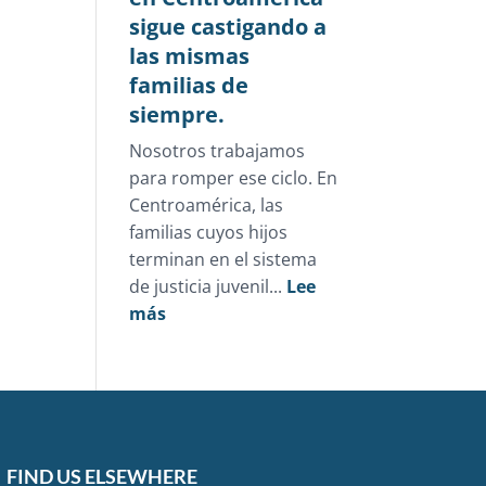
sigue castigando a
las mismas
familias de
siempre.
Nosotros trabajamos
para romper ese ciclo. En
Centroamérica, las
familias cuyos hijos
terminan en el sistema
de justicia juvenil...
Lee
:
más
La
justicia
juvenil
en
Centroamérica
sigue
FIND US ELSEWHERE