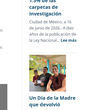
1.3% de las
carpetas de
investigación
Ciudad de México, a 16
a
de junio de 2026.- A diez
lo
años de la publicación de
:
la Ley Nacional...
Lee más
Cifras
l,
oficiales
desmienten
el
discurso
punitivo:
la
justicia
para
Un Día de la Madre
adolescentes
que devolvió
representa