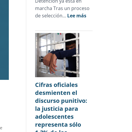
Detención ya está en
marcha Tras un proceso
:
de selección...
Lee más
Novedades
julio
2026
Cifras oficiales
desmienten el
discurso punitivo:
la justicia para
adolescentes
representa sólo
 e