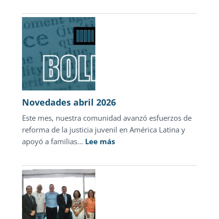
Un
las
Día
carpetas
de
de
la
investigación
Madre
que
devolv
esper
en
Novedades abril 2026
Hondu
Este mes, nuestra comunidad avanzó esfuerzos de
reforma de la justicia juvenil en América Latina y
:
apoyó a familias...
Lee más
Novedades
abril
2026