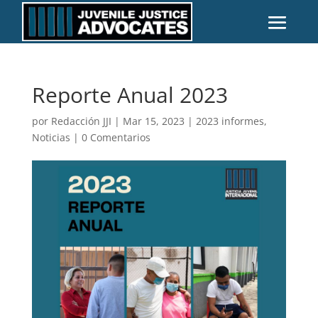
Reporte Anual 2023
por
Redacción JJI
|
Mar 15, 2023
|
2023 informes
,
Noticias
|
0 Comentarios