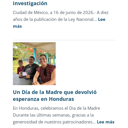
investigación
Ciudad de México, a 16 de junio de 2026.- A diez
años de la publicación de la Ley Nacional...
Lee
:
más
Cifras
oficiales
desmienten
el
discurso
punitivo:
la
justicia
para
Un Día de la Madre que devolvió
adolescentes
esperanza en Honduras
representa
En Honduras, celebramos el Día de la Madre
sólo
Durante las últimas semanas, gracias a la
1.3%
:
generosidad de nuestros patrocinadores...
de
Lee más