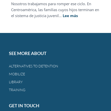
Nosotros trabajamos para romper ese ciclo. En
Centroamérica, las familias cuyos hijos terminan en
:
el sistema de justicia juvenil...
Lee más
La
justicia
juvenil
en
Centroamérica
sigue
SEE MORE ABOUT
castigando
a
ALTERNATIVES TO DETENTION
las
MOBILIZE
mismas
familias
LIBRARY
de
TRAINING
siempre.
GET IN TOUCH