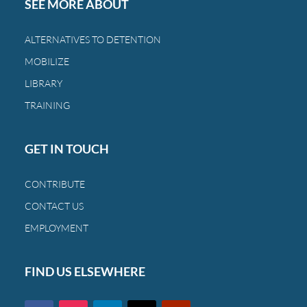
SEE MORE ABOUT
castigando
a
ALTERNATIVES TO DETENTION
las
MOBILIZE
mismas
familias
LIBRARY
de
TRAINING
siempre.
GET IN TOUCH
CONTRIBUTE
CONTACT US
EMPLOYMENT
FIND US ELSEWHERE