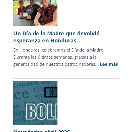
discurso
punitivo:
la
justicia
para
Un Día de la Madre que devolvió
adolescentes
esperanza en Honduras
representa
En Honduras, celebramos el Día de la Madre
sólo
Durante las últimas semanas, gracias a la
1.3%
:
generosidad de nuestros patrocinadores...
de
Lee más
Un
las
Día
carpetas
de
de
la
investigación
Madre
que
devolv
esper
en