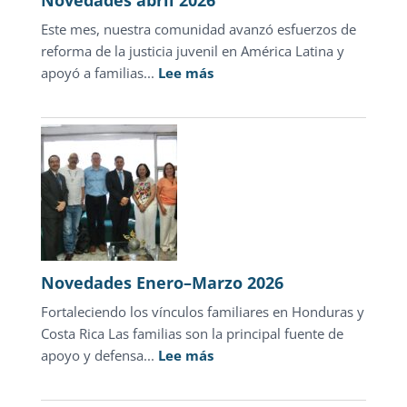
Novedades abril 2026
Hondu
Este mes, nuestra comunidad avanzó esfuerzos de
reforma de la justicia juvenil en América Latina y
:
apoyó a familias...
Lee más
Novedades
abril
2026
Novedades Enero–Marzo 2026
Fortaleciendo los vínculos familiares en Honduras y
Costa Rica Las familias son la principal fuente de
:
apoyo y defensa...
Lee más
Novedades
Enero–