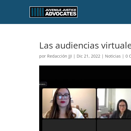
Las audiencias virtual
por
Redacción JJI
|
Dic 21, 2022
|
Noticias
|
0 