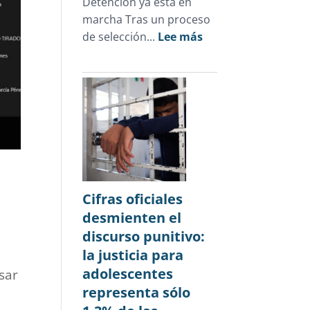
Detención ya está en
marcha Tras un proceso
:
de selección...
Lee más
Novedades
julio
2026
Cifras oficiales
desmienten el
discurso punitivo:
la justicia para
adolescentes
sar
representa sólo