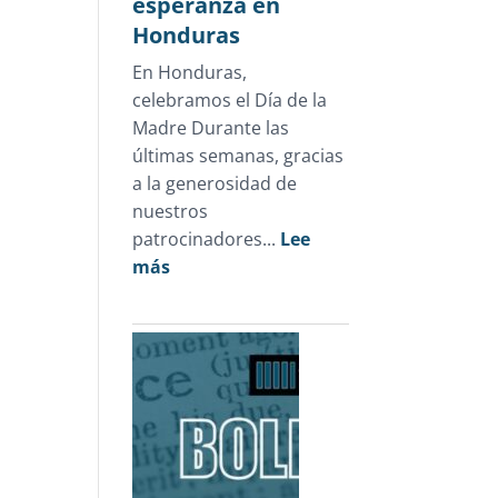
esperanza en
sólo
Honduras
1.3%
En Honduras,
de
celebramos el Día de la
las
Madre Durante las
carpetas
últimas semanas, gracias
de
a la generosidad de
investigación
nuestros
patrocinadores...
Lee
:
más
Un
Día
de
la
Madre
que
devolvió
esperanza