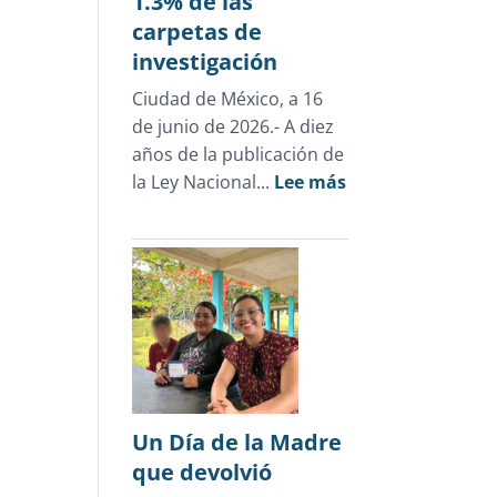
1.3% de las
carpetas de
investigación
Ciudad de México, a 16
de junio de 2026.- A diez
años de la publicación de
:
la Ley Nacional...
Lee más
Cifras
oficiales
desmienten
el
discurso
punitivo:
la
justicia
para
Un Día de la Madre
adolescentes
que devolvió
representa