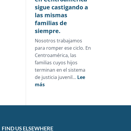
sigue castigando a
las mismas
familias de
siempre.
Nosotros trabajamos
para romper ese ciclo. En
Centroamérica, las
familias cuyos hijos
terminan en el sistema
de justicia juvenil...
Lee
:
más
La
justicia
juvenil
en
Centroamérica
sigue
FIND US ELSEWHERE