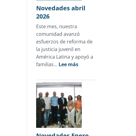
en
Novedades abril
Honduras
2026
Este mes, nuestra
comunidad avanzó
esfuerzos de reforma de
la justicia juvenil en
América Latina y apoyó a
:
familias...
Lee más
Novedades
abril
2026
Novedades Enero–