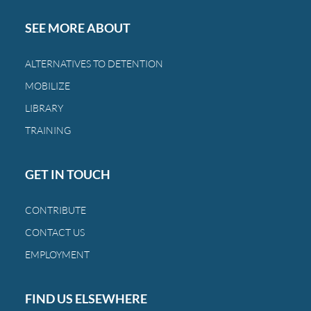
Centroamérica
sigue
SEE MORE ABOUT
castigando
a
ALTERNATIVES TO DETENTION
las
MOBILIZE
mismas
familias
LIBRARY
de
TRAINING
siempre.
GET IN TOUCH
CONTRIBUTE
CONTACT US
EMPLOYMENT
FIND US ELSEWHERE