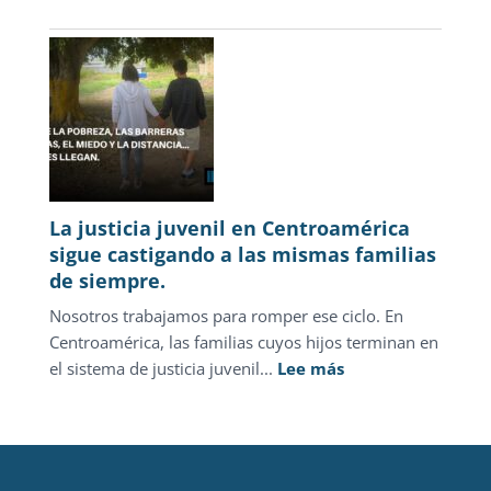
Novedades
Enero–
Marzo
2026
La justicia juvenil en Centroamérica
sigue castigando a las mismas familias
de siempre.
Nosotros trabajamos para romper ese ciclo. En
Centroamérica, las familias cuyos hijos terminan en
:
el sistema de justicia juvenil...
Lee más
La
justicia
juvenil
en