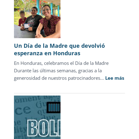
el
discurso
punitivo:
la
justicia
para
Un Día de la Madre que devolvió
adolescentes
esperanza en Honduras
representa
En Honduras, celebramos el Día de la Madre
sólo
Durante las últimas semanas, gracias a la
1.3%
:
generosidad de nuestros patrocinadores...
de
Lee más
Un
las
Día
carpetas
de
de
la
investigación
Madre
que
devolv
esper