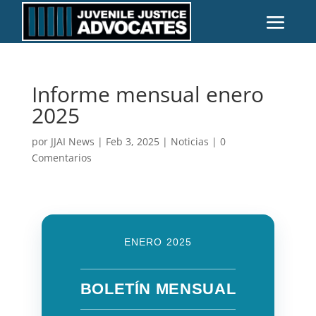
Informe mensual enero
2025
por
JJAI News
|
Feb 3, 2025
|
Noticias
|
0
Comentarios
ENERO 2025
BOLETÍN MENSUAL