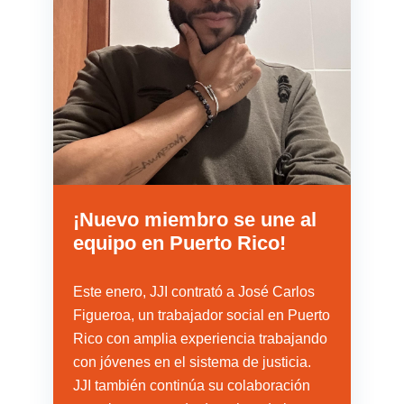
¡Nuevo miembro se une al
equipo en Puerto Rico!
Este enero, JJI contrató a José Carlos
Figueroa, un trabajador social en Puerto
Rico con amplia experiencia trabajando
con jóvenes en el sistema de justicia.
JJI también continúa su colaboración