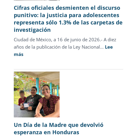
Cifras oficiales desmienten el discurso
punitivo: la justicia para adolescentes
representa sólo 1.3% de las carpetas de
investigación
Ciudad de México, a 16 de junio de 2026.- A diez
años de la publicación de la Ley Nacional...
Lee
:
más
Cifras
oficiales
desmienten
el
discurso
punitivo:
la
justicia
para
Un Día de la Madre que devolvió
adolescentes
esperanza en Honduras
representa