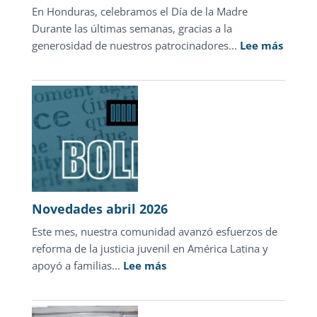
En Honduras, celebramos el Día de la Madre
sólo
Durante las últimas semanas, gracias a la
1.3%
:
generosidad de nuestros patrocinadores...
de
Lee más
Un
las
Día
carpetas
de
de
la
investigación
Madre
que
devolv
esper
en
Novedades abril 2026
Hondu
Este mes, nuestra comunidad avanzó esfuerzos de
reforma de la justicia juvenil en América Latina y
:
apoyó a familias...
Lee más
Novedades
abril
2026