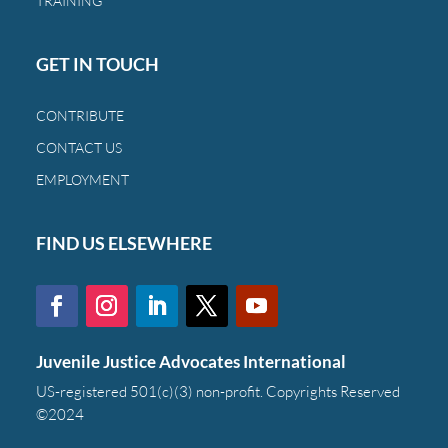
TRAINING
siempre.
GET IN TOUCH
CONTRIBUTE
CONTACT US
EMPLOYMENT
FIND US ELSEWHERE
Juvenile Justice Advocates International
US-registered 501(c)(3) non-profit. Copyrights Reserved
©2024