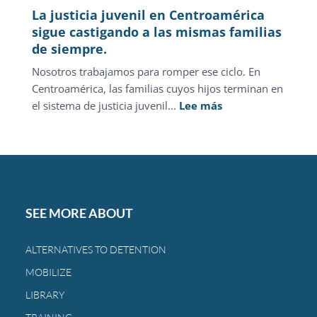
La justicia juvenil en Centroamérica
sigue castigando a las mismas familias
de siempre.
Nosotros trabajamos para romper ese ciclo. En
Centroamérica, las familias cuyos hijos terminan en
:
el sistema de justicia juvenil...
Lee más
La
justicia
juvenil
en
Centroamérica
sigue
SEE MORE ABOUT
castigando
a
ALTERNATIVES TO DETENTION
las
MOBILIZE
mismas
familias
LIBRARY
de