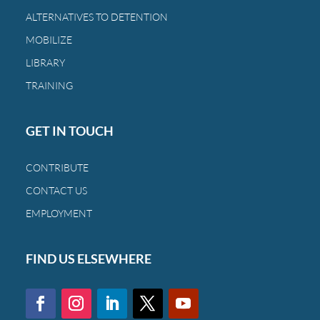
a
ALTERNATIVES TO DETENTION
las
MOBILIZE
mismas
familias
LIBRARY
de
TRAINING
siempre.
GET IN TOUCH
CONTRIBUTE
CONTACT US
EMPLOYMENT
FIND US ELSEWHERE