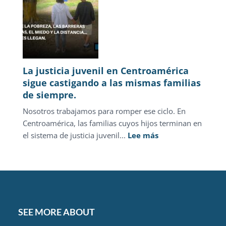
2026
La justicia juvenil en Centroamérica
sigue castigando a las mismas familias
de siempre.
Nosotros trabajamos para romper ese ciclo. En
Centroamérica, las familias cuyos hijos terminan en
:
el sistema de justicia juvenil...
Lee más
La
justicia
juvenil
en
Centroamérica
sigue
SEE MORE ABOUT
castigando