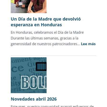
la
justicia
para
Un Día de la Madre que devolvió
adolescentes
esperanza en Honduras
representa
En Honduras, celebramos el Día de la Madre
sólo
Durante las últimas semanas, gracias a la
1.3%
:
generosidad de nuestros patrocinadores...
de
Lee más
Un
las
Día
carpetas
de
de
la
investigación
Madre
que
devolv
esper
en
Novedades abril 2026
Hondu
Este mes, nuestra comunidad avanzó esfuerzos de