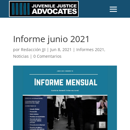
Informe junio 2021
por
Redacción JJI
|
Jun 8, 2021
|
Informes 2021
,
Noticias
|
0 Comentarios