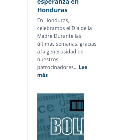
esperanza en
sólo
Honduras
1.3%
En Honduras,
de
celebramos el Día de la
las
Madre Durante las
carpetas
últimas semanas, gracias
de
a la generosidad de
investigación
nuestros
patrocinadores...
Lee
:
más
Un
Día
de
la
Madre
que
devolvió
esperanza