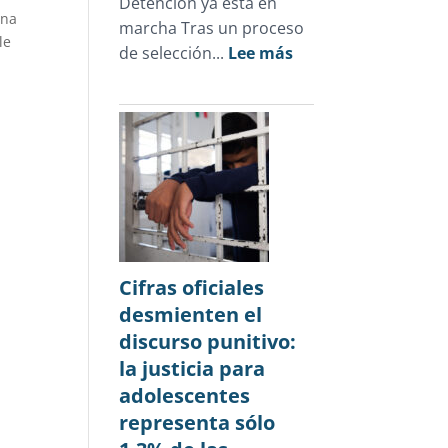
Detención ya está en
una
marcha Tras un proceso
le
:
de selección...
Lee más
Novedades
julio
2026
Cifras oficiales
desmienten el
discurso punitivo:
la justicia para
adolescentes
representa sólo