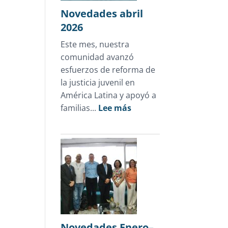
en
Novedades abril
Honduras
2026
Este mes, nuestra
comunidad avanzó
esfuerzos de reforma de
la justicia juvenil en
América Latina y apoyó a
:
familias...
Lee más
Novedades
abril
2026
Novedades Enero–