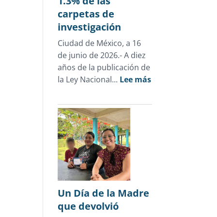
1.3% de las
carpetas de
investigación
Ciudad de México, a 16
de junio de 2026.- A diez
años de la publicación de
:
la Ley Nacional...
Lee más
Cifras
oficiales
desmienten
el
discurso
punitivo:
la
justicia
para
Un Día de la Madre
adolescentes
que devolvió
representa