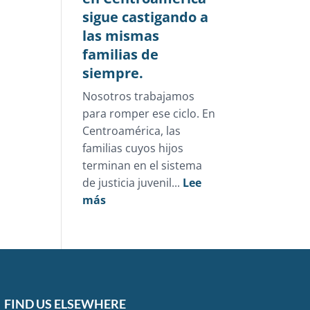
sigue castigando a
las mismas
familias de
siempre.
Nosotros trabajamos
para romper ese ciclo. En
Centroamérica, las
familias cuyos hijos
terminan en el sistema
de justicia juvenil...
Lee
:
más
La
justicia
juvenil
en
Centroamérica
sigue
FIND US ELSEWHERE