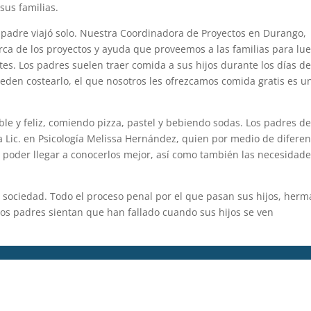
sus familias.
 padre viajó solo. Nuestra Coordinadora de Proyectos en Durango,
rca de los proyectos y ayuda que proveemos a las familias para lu
ntes. Los padres suelen traer comida a sus hijos durante los días d
eden costearlo, el que nosotros les ofrezcamos comida gratis es u
e y feliz, comiendo pizza, pastel y bebiendo sodas. Los padres d
 la Lic. en Psicología Melissa Hernández, quien por medio de difere
 poder llegar a conocerlos mejor, así como también las necesidad
la sociedad. Todo el proceso penal por el que pasan sus hijos, her
 los padres sientan que han fallado cuando sus hijos se ven