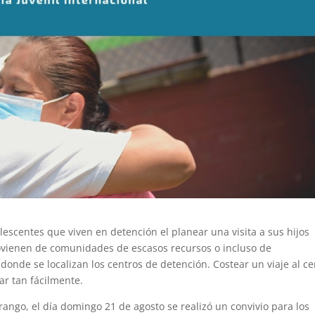
lescentes que viven en detención el planear una visita a sus hijos
provienen de comunidades de escasos recursos o incluso de
nde se localizan los centros de detención. Costear un viaje al ce
r tan fácilmente.
ango, el día domingo 21 de agosto se realizó un convivio para los