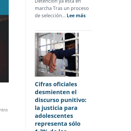
Detención ya está en
marcha Tras un proceso
:
de selección...
Lee más
Novedades
julio
2026
Cifras oficiales
desmienten el
discurso punitivo:
la justicia para
ntro
adolescentes
representa sólo