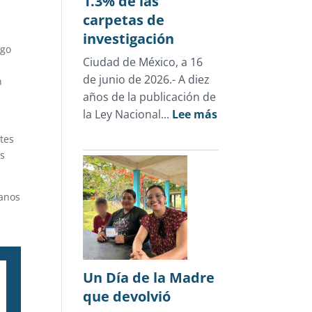
1.3% de las
carpetas de
investigación
ego
Ciudad de México, a 16
e
de junio de 2026.- A diez
n
años de la publicación de
:
la Ley Nacional...
Lee más
e
Cifras
ntes
oficiales
es
desmienten
el
manos
discurso
punitivo:
la
justicia
para
Un Día de la Madre
adolescentes
que devolvió
representa