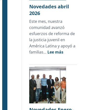
en
Novedades abril
Honduras
2026
Este mes, nuestra
comunidad avanzó
esfuerzos de reforma de
la justicia juvenil en
América Latina y apoyó a
:
familias...
Lee más
Novedades
abril
2026
Novedades Enero–