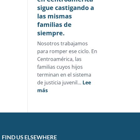
sigue castigando a
las mismas
familias de
siempre.
Nosotros trabajamos
para romper ese ciclo. En
Centroamérica, las
familias cuyos hijos
terminan en el sistema
de justicia juvenil...
Lee
:
más
La
justicia
juvenil
en
Centroamérica
sigue
FIND US ELSEWHERE