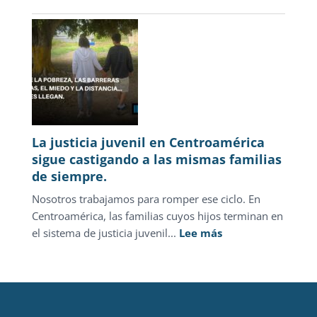
Enero–
Marzo
2026
La justicia juvenil en Centroamérica
sigue castigando a las mismas familias
de siempre.
Nosotros trabajamos para romper ese ciclo. En
Centroamérica, las familias cuyos hijos terminan en
:
el sistema de justicia juvenil...
Lee más
La
justicia
juvenil
en
Centroamérica