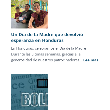
el
discurso
punitivo:
la
justicia
para
Un Día de la Madre que devolvió
adolescentes
esperanza en Honduras
representa
En Honduras, celebramos el Día de la Madre
sólo
Durante las últimas semanas, gracias a la
1.3%
:
generosidad de nuestros patrocinadores...
de
Lee más
Un
las
Día
carpetas
de
de
la
investigación
Madre
que
devolv
esper