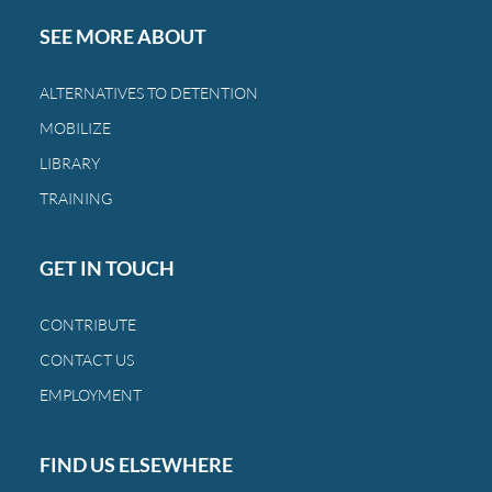
sigue
SEE MORE ABOUT
castigando
a
ALTERNATIVES TO DETENTION
las
MOBILIZE
mismas
familias
LIBRARY
de
TRAINING
siempre.
GET IN TOUCH
CONTRIBUTE
CONTACT US
EMPLOYMENT
FIND US ELSEWHERE