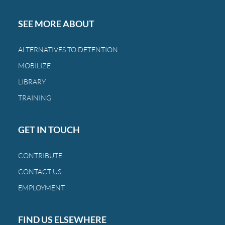
Centroamérica
sigue
SEE MORE ABOUT
castigando
a
ALTERNATIVES TO DETENTION
las
MOBILIZE
mismas
familias
LIBRARY
de
TRAINING
siempre.
GET IN TOUCH
CONTRIBUTE
CONTACT US
EMPLOYMENT
FIND US ELSEWHERE