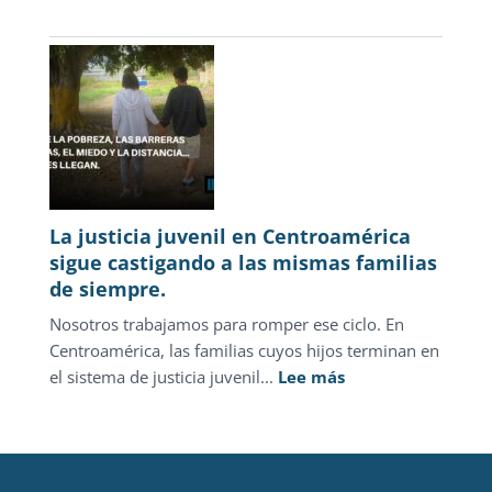
Novedades
Enero–
Marzo
2026
La justicia juvenil en Centroamérica
sigue castigando a las mismas familias
de siempre.
Nosotros trabajamos para romper ese ciclo. En
Centroamérica, las familias cuyos hijos terminan en
:
el sistema de justicia juvenil...
Lee más
La
justicia
juvenil
en