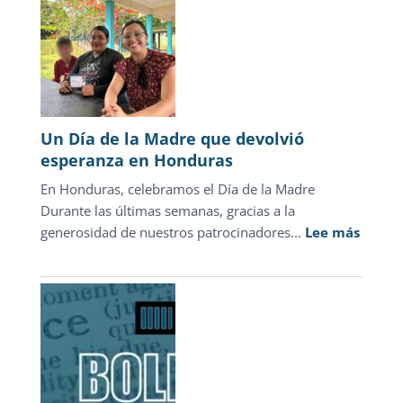
el
discurso
punitivo:
la
justicia
para
Un Día de la Madre que devolvió
adolescentes
esperanza en Honduras
representa
En Honduras, celebramos el Día de la Madre
sólo
Durante las últimas semanas, gracias a la
1.3%
:
generosidad de nuestros patrocinadores...
de
Lee más
Un
las
Día
carpetas
de
de
la
investigación
Madre
que
devolv