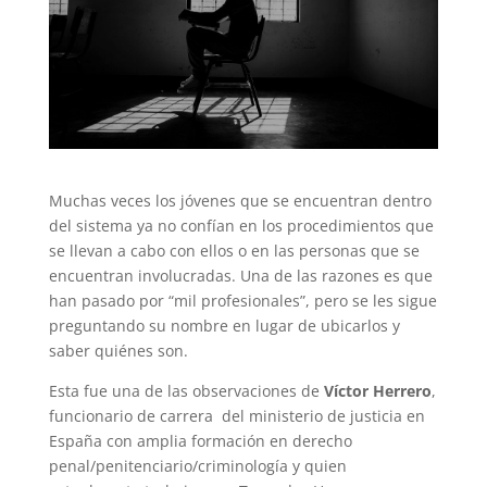
Muchas veces los jóvenes que se encuentran dentro
del sistema ya no confían en los procedimientos que
se llevan a cabo con ellos o en las personas que se
encuentran involucradas. Una de las razones es que
han pasado por “mil profesionales”, pero se les sigue
preguntando su nombre en lugar de ubicarlos y
saber quiénes son.
Esta fue una de las observaciones de
Víctor Herrero
,
funcionario de carrera del ministerio de justicia en
España con amplia formación en derecho
penal/penitenciario/criminología y quien