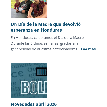
punitivo:
la
justicia
para
Un Día de la Madre que devolvió
adolescentes
esperanza en Honduras
representa
En Honduras, celebramos el Día de la Madre
sólo
Durante las últimas semanas, gracias a la
1.3%
:
generosidad de nuestros patrocinadores...
de
Lee más
Un
las
Día
carpetas
de
de
la
investigación
Madre
que
devolv
esper
en
Novedades abril 2026
Hondu