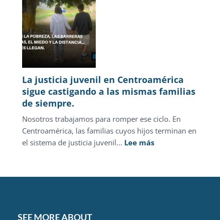
Marzo
2026
La justicia juvenil en Centroamérica
sigue castigando a las mismas familias
de siempre.
Nosotros trabajamos para romper ese ciclo. En
Centroamérica, las familias cuyos hijos terminan en
:
el sistema de justicia juvenil...
Lee más
La
justicia
juvenil
en
Centroamérica
sigue
SEE MORE ABOUT