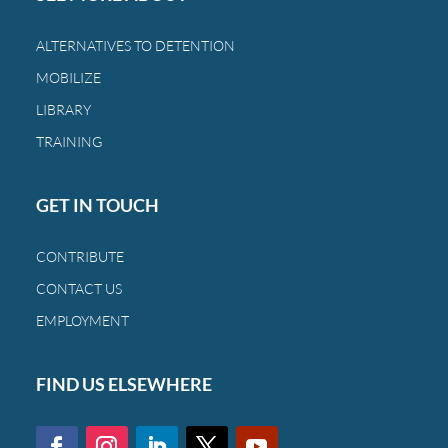
castigando
a
ALTERNATIVES TO DETENTION
las
MOBILIZE
mismas
familias
LIBRARY
de
TRAINING
siempre.
GET IN TOUCH
CONTRIBUTE
CONTACT US
EMPLOYMENT
FIND US ELSEWHERE