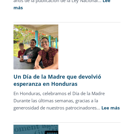
años de la publicación de la Ley Nacional...
Lee
:
más
Cifras
oficiales
desmienten
el
discurso
punitivo:
la
justicia
para
Un Día de la Madre que devolvió
adolescentes
esperanza en Honduras
representa
En Honduras, celebramos el Día de la Madre
sólo
Durante las últimas semanas, gracias a la
1.3%
:
generosidad de nuestros patrocinadores...
de
Lee más
Un
las
Día
carpetas
de
de