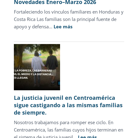
Novedades Enero–Marzo 2026
Fortaleciendo los vínculos familiares en Honduras y
Costa Rica Las familias son la principal fuente de
:
apoyo y defensa...
Lee más
Novedades
Enero–
Marzo
2026
La justicia juvenil en Centroamérica
sigue castigando a las mismas familias
de siempre.
Nosotros trabajamos para romper ese ciclo. En
Centroamérica, las familias cuyos hijos terminan en
:
el sistema de justicia juvenil...
Lee más