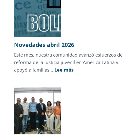
la
investigación
Madre
que
devolv
esper
en
Novedades abril 2026
Hondu
Este mes, nuestra comunidad avanzó esfuerzos de
reforma de la justicia juvenil en América Latina y
:
apoyó a familias...
Lee más
Novedades
abril
2026