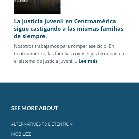
La justicia juvenil en Centroamérica
sigue castigando a las mismas familias
de siempre.
Nosotros trabajamos para romper ese ciclo. En
Centroamérica, las familias cuyos hijos terminan en
:
el sistema de justicia juvenil...
Lee más
La
justicia
juvenil
en
Centroamérica
sigue
SEE MORE ABOUT
castigando
a
ALTERNATIVES TO DETENTION
las
MOBILIZE
mismas