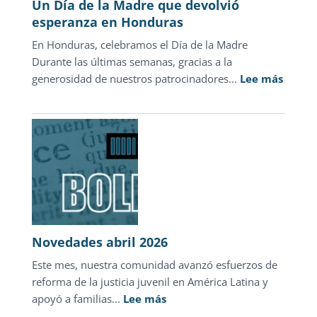
Un Día de la Madre que devolvió
adolescentes
esperanza en Honduras
representa
En Honduras, celebramos el Día de la Madre
sólo
Durante las últimas semanas, gracias a la
1.3%
:
generosidad de nuestros patrocinadores...
de
Lee más
Un
las
Día
carpetas
de
de
la
investigación
Madre
que
devolv
esper
en
Novedades abril 2026
Hondu
Este mes, nuestra comunidad avanzó esfuerzos de
reforma de la justicia juvenil en América Latina y
:
apoyó a familias...
Lee más
Novedades