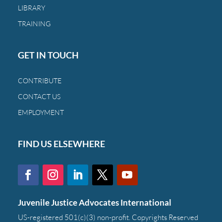
familias
LIBRARY
de
TRAINING
siempre.
GET IN TOUCH
CONTRIBUTE
CONTACT US
EMPLOYMENT
FIND US ELSEWHERE
Juvenile Justice Advocates International
US-registered 501(c)(3) non-profit. Copyrights Reserved