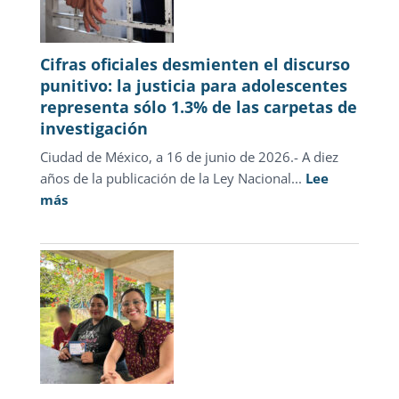
Cifras oficiales desmienten el discurso
punitivo: la justicia para adolescentes
representa sólo 1.3% de las carpetas de
investigación
Ciudad de México, a 16 de junio de 2026.- A diez
años de la publicación de la Ley Nacional...
Lee
:
más
Cifras
oficiales
desmienten
el
discurso
punitivo:
la
justicia
para