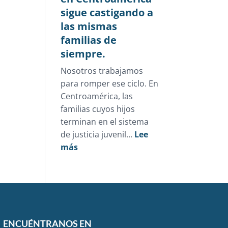
sigue castigando a
las mismas
familias de
siempre.
Nosotros trabajamos
para romper ese ciclo. En
Centroamérica, las
familias cuyos hijos
terminan en el sistema
de justicia juvenil...
Lee
:
más
La
justicia
juvenil
en
Centroamérica
sigue
ENCUÉNTRANOS EN