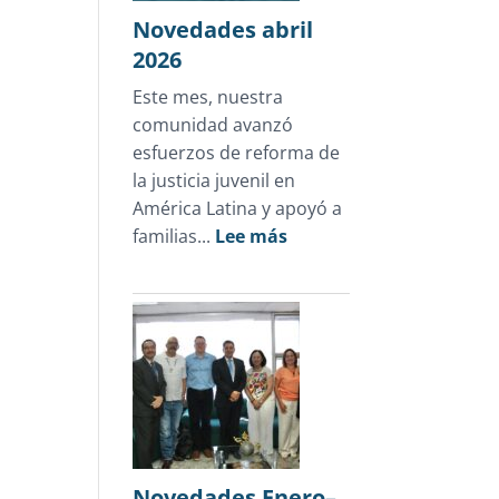
en
Novedades abril
Honduras
2026
Este mes, nuestra
comunidad avanzó
esfuerzos de reforma de
la justicia juvenil en
América Latina y apoyó a
:
familias...
Lee más
Novedades
abril
2026
Novedades Enero–