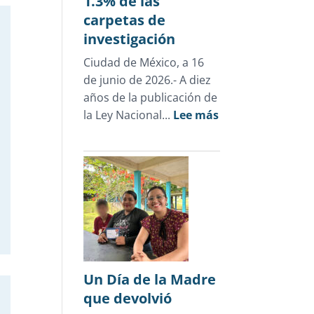
1.3% de las
carpetas de
investigación
Ciudad de México, a 16
de junio de 2026.- A diez
años de la publicación de
:
la Ley Nacional...
Lee más
Cifras
oficiales
desmienten
el
discurso
punitivo:
la
justicia
para
Un Día de la Madre
adolescentes
que devolvió
representa