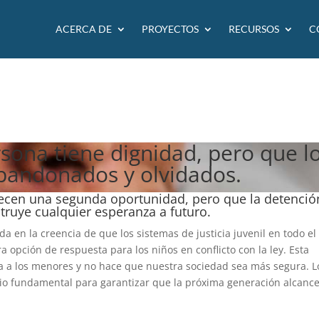
ACERCA DE
PROYECTOS
RECURSOS
C
ona tiene dignidad, pero que l
abandonados y olvidados.
ecen una segunda oportunidad, pero que la detenció
truye cualquier esperanza a futuro.
da en la creencia de que los sistemas de justicia juvenil en todo el
opción de respuesta para los niños en conflicto con la ley. Esta
ca a los menores y no hace que nuestra sociedad sea más segura. L
bio fundamental para garantizar que la próxima generación alcanc