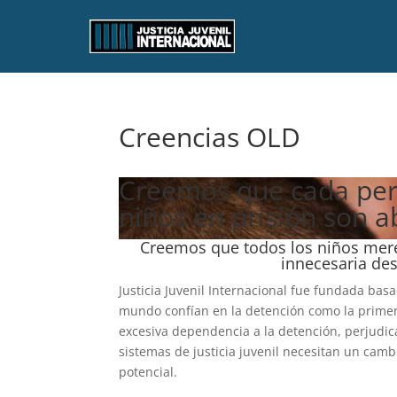
Creencias OLD
Creemos que cada pers
niños en prisión son 
Creemos que todos los niños mer
innecesaria des
Justicia Juvenil Internacional fue fundada basa
mundo confían en la detención como la primera 
excesiva dependencia a la detención, perjudi
sistemas de justicia juvenil necesitan un cam
potencial.