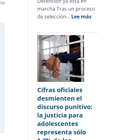
Detención ya está en
tos
marcha Tras un proceso
:
de selección...
Lee más
Novedades
julio
2026
Cifras oficiales
desmienten el
discurso punitivo:
la justicia para
adolescentes
representa sólo