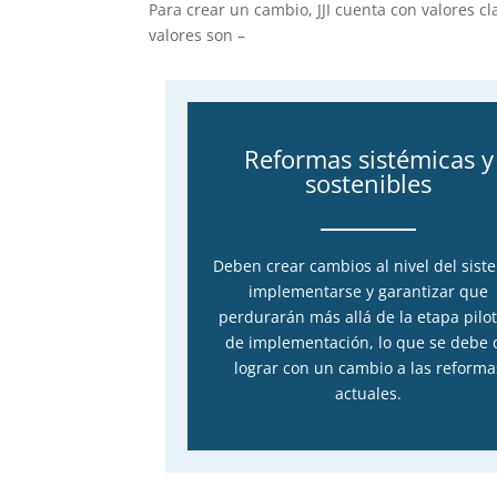
Para crear un cambio, JJI cuenta con valores cl
valores son –
Reformas sistémicas y
sostenibles
Deben crear cambios al nivel del sist
implementarse y garantizar que
perdurarán más allá de la etapa pilot
de implementación, lo que se debe 
lograr con un cambio a las reforma
actuales.