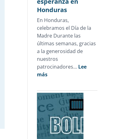
esperanza en
sólo
Honduras
1.3%
En Honduras,
de
celebramos el Día de la
las
Madre Durante las
carpetas
últimas semanas, gracias
de
a la generosidad de
investigación
nuestros
patrocinadores...
Lee
:
más
Un
Día
de
la
Madre
que
devolvió
esperanza