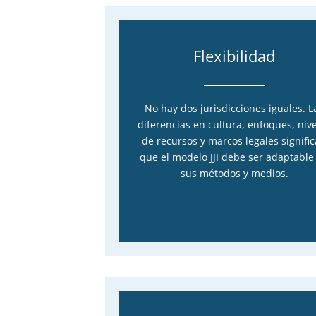
Flexibilidad
No hay dos jurisdicciones iguales. L
diferencias en cultura, enfoques, niv
de recursos y marcos legales signifi
que el modelo JJI debe ser adaptable
sus métodos y medios.