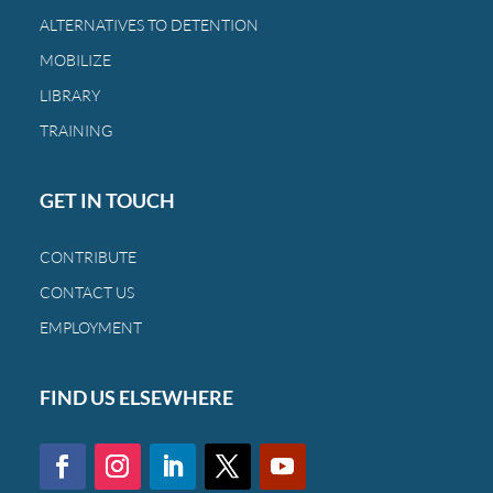
a
ALTERNATIVES TO DETENTION
las
MOBILIZE
mismas
familias
LIBRARY
de
TRAINING
siempre.
GET IN TOUCH
CONTRIBUTE
CONTACT US
EMPLOYMENT
FIND US ELSEWHERE