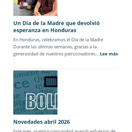
la
justicia
para
Un Día de la Madre que devolvió
adolescentes
esperanza en Honduras
representa
En Honduras, celebramos el Día de la Madre
sólo
Durante las últimas semanas, gracias a la
1.3%
:
generosidad de nuestros patrocinadores...
de
Lee más
Un
las
Día
carpetas
de
de
la
investigación
Madre
que
devolv
esper
en
Novedades abril 2026
Hondu
Este mes, nuestra comunidad avanzó esfuerzos de