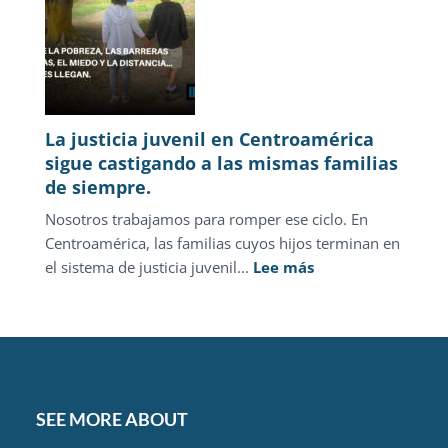
2026
La justicia juvenil en Centroamérica
sigue castigando a las mismas familias
de siempre.
Nosotros trabajamos para romper ese ciclo. En
Centroamérica, las familias cuyos hijos terminan en
:
el sistema de justicia juvenil...
Lee más
La
justicia
juvenil
en
Centroamérica
sigue
SEE MORE ABOUT
castigando